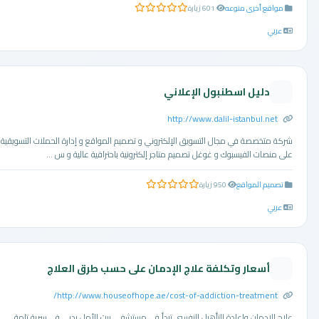
مواقع أخرى منوعه
601 زيارة
0.0 من 5 نجوم
عربي
دليل اسطنبول الإعلاني
http://www.dalil-istanbul.net
شركة متخصصة في مجال التسويق الإلكتروني و تصميم المواقع و إدارة الحملات التسويقية
على منصات الفيسبوك و غوغل تصميم متاجر إلكترونية باحترافية عالية و س ...
تصميم المواقع
950 زيارة
0.0 من 5 نجوم
عربي
أسعار وتكلفة علاج الإدمان على حسب طرق العلاج
http://www.houseofhope.ae/cost-of-addiction-treatment/
علاج الإدمان وإعادة التأهيل النفسى تبدأ في مستشفى بيت الأمل بدبي في سرية تامة