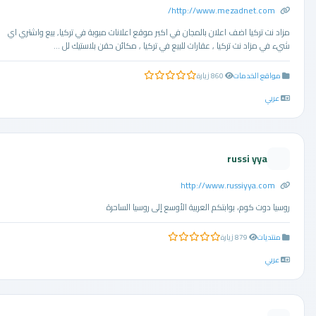
http://www.mezadnet.com/
مزاد نت تركيا اضف اعلان بالمجان في اكبر موقع اعلانات مبوبة في تركيا, بيع واشتري اي
شيء في مزاد نت تركيا , عقارات للبيع في تركيا , مكائن حقن بلاستيك لل ...
مواقع الخدمات
860 زيارة
0.0 من 5 نجوم
عربي
russi yya
http://www.russiyya.com
روسيا دوت كوم، بوابتكم العربية الأوسع إلى روسيا الساحرة
منتديات
879 زيارة
0.0 من 5 نجوم
عربي