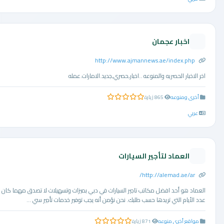
اخبار عجمان
http://www.ajmannews.ae/index.php
اخر الاخبار الحصريه والمنوعه ..اخبار,حصري,جديد.الامارات.عمله
أخرى ومنوعه
865 زيارة
0.0 من 5 نجوم
عربي
العماد لتأجير السيارات
http://alemad.ae/ar/
العماد هو أحد افضل مكاتب تاجير السيارات في دبي بميزات وتسهيلات لا تصدق مهما كان
عدد الأيام التي تريدها حسب طلبك. نحن نؤمن أنه يجب توفير خدمات تأجير سي ...
مواقع أخرى منوعه
871 زيارة
0.0 من 5 نجوم