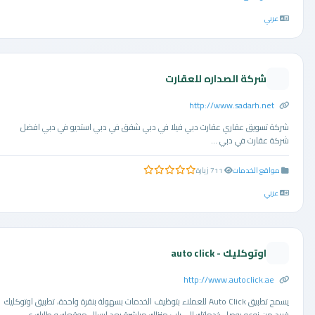
عربي
شركة الصداره للعقارت
http://www.sadarh.net
شركة تسويق عقاري عقارت دبي فيلا في دبي شقق في دبي استديو في دبي افضل
شركة عقارت في دبي ...
مواقع الخدمات
711 زيارة
0.0 من 5 نجوم
عربي
اوتوكليك - auto click
http://www.autoclick.ae
يسمح تطبيق Auto Click للعملاء بتوظيف الخدمات بسهولة بنقرة واحدة، تطبيق اوتوكليك
فريد من نوعه يوصل خدماتك الى باب منزلك مباشرة بعد ارسال موقعك و طلبك ع ...