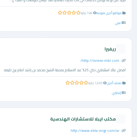
مواقع أخرى منوعه
746 زيارة
0.0 من 5 نجوم
عربي
ريفيرا
http://riviera-mbr.com/
افضل عائد استثماري حتي 25% عند الاستلام بمدينة الشيخ محمد بن راشد امام برج خليفه
صحف أخرى
1,025 زيارة
0.0 من 5 نجوم
إنجليزي
مكتب ايبلا للاستشارات الهندسية
http://www.ebla-engr.com/ar