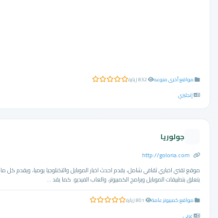
مواقع أخرى منوعه
832 زيارة
0.0 من 5 نجوم
إنجليزي
جولوريا
http://goloria.com
موقع تقني اخباري ثقافي شامل، يقدم احدث اخبار الموبايل والتكنلوجيا يوميا، ويقدم كل ما
يتعلق بتطبيقات الموبايل وبرامج الكمبيوتر، والعاب الفيديو. كما يقد ...
مواقع كمبيوتر عامة
801 زيارة
0.0 من 5 نجوم
عربي