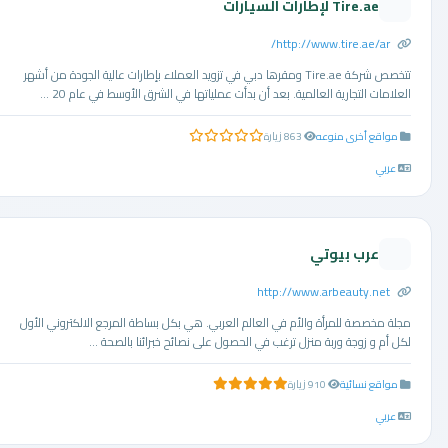
Tire.ae لإطارات السيارات
http://www.tire.ae/ar/
تتخصص شركة Tire.ae ومقرها دبي في تزويد العملاء بإطارات عالية الجودة من أشهر
العلامات التجارية العالمية. بعد أن بدأت عملياتها في الشرق الأوسط في عام 20 ...
مواقع أخرى منوعه
863 زيارة
0.0 من 5 نجوم
عربي
عرب بيوتي
http://www.arbeauty.net
مجلة مخصصة للمرأة والأم في العالم العربي. هي بكل بساطة المرجع الالكتروني الأول
لكل أم و زوجة وربة منزل ترغب في الحصول على نصائح خبرائنا بالصحة ...
مواقع نسائية
910 زيارة
5.0 من 5 نجوم
عربي