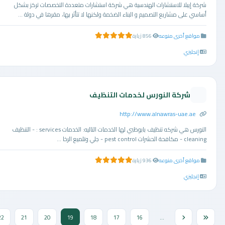
شركة إيبلا للاستشارات الهندسية هي شركة استشارات متعددة التخصصات تركز بشكل
أساسي على مشاريع التصميم و البناء الضخمة ولكنها لا تتأثر بها، مقرها في دولة ...
مواقع أخرى منوعه
856 زيارة
5.0 من 5 نجوم
إنجليزي
شركة النورس لخدمات التنظيف
http://www.alnawras-uae.ae
النورس هي شركه تنظيف بابوظبي لها الخدمات التاليه: الخدمات services : - التنظيف
cleaning - مكافحة الحشرات pest control - جلي وتلميع الرخا ...
مواقع أخرى منوعه
936 زيارة
5.0 من 5 نجوم
إنجليزي
22
21
20
19
18
17
16
...