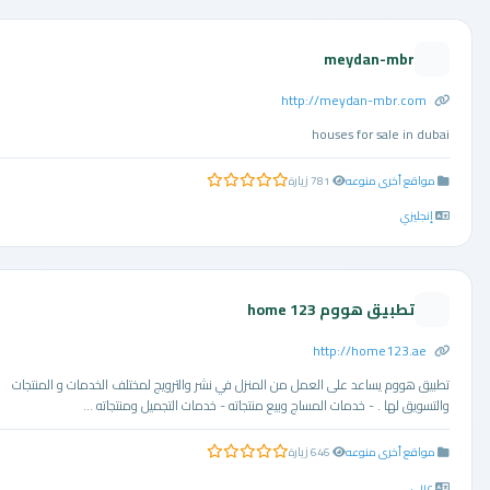
meydan-mbr
http://meydan-mbr.com
houses for sale in dubai
مواقع أخرى منوعه
781 زيارة
0.0 من 5 نجوم
إنجليزي
تطبيق هووم home 123
http://home123.ae
تطبيق هووم يساعد على العمل من المنزل في نشر والترويج لمختلف الخدمات و المنتجات
والتسويق لها . - خدمات المساج وبيع منتجاته - خدمات التجميل ومنتجاته ...
مواقع أخرى منوعه
646 زيارة
0.0 من 5 نجوم
عربي