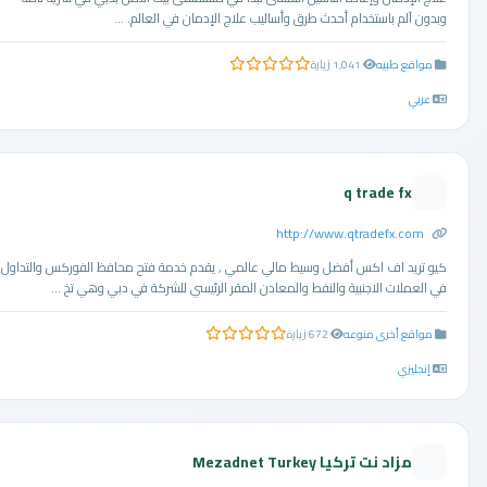
وبدون آلم باستخدام أحدث طرق وأساليب علاج الإدمان في العالم. ...
مواقع طبيه
1,041 زيارة
0.0 من 5 نجوم
عربي
q trade fx
http://www.qtradefx.com
كيو تريد اف اكس أفضل وسيط مالي عالمي , يقدم خدمة فتح محافظ الفوركس والتداول
في العملات الاجنبية والنفط والمعادن المقر الرئيسي للشركة في دبي وهي تخ ...
مواقع أخرى منوعه
672 زيارة
0.0 من 5 نجوم
إنجليزي
مزاد نت تركيا Mezadnet Turkey