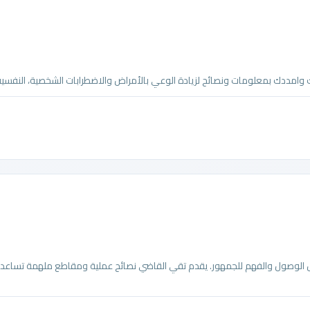
امددك بمعلومات ونصائح لزيادة الوعي بالأمراض والاضطرابات الشخصية، النفسية، ا
الوصول والفهم للجمهور. يقدم تقي القاضي نصائح عملية ومقاطع ملهمة تساعد ا