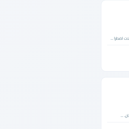
 اضطرا ...
 ...