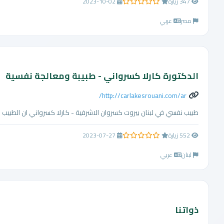
347 زيارة
2023-10-02
0.0 من 5 نجوم
مصر
عربي
الدكتورة كارلا كسرواني - طبيبة ومعالجة نفسية
http://carlakesrouani.com/ar/
طبيب نفسي في لبنان بيروت كسروان الاشرفية - كارلا كسرواني ان الطبيب لها خبرة تتجاوز 15 عاماً في مختلف الاختصاصات والمجالات الطبية
552 زيارة
2023-07-27
0.0 من 5 نجوم
لبنان
عربي
ذواتنا