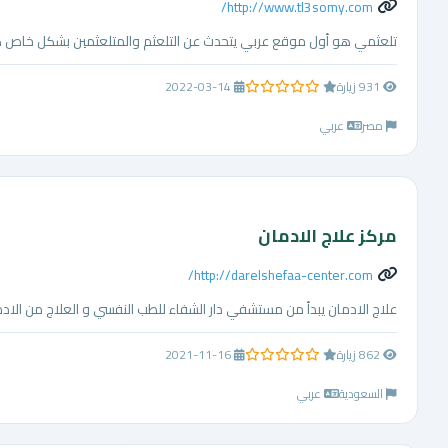
http://www.tl3somy.com/
تلعثمي هو أول موقع عربي يتحدث عن التلعثم والمتلعثمين بشكل خاص كون
931 زيارة
2022-03-14
0.0 من 5 نجوم
مصر
عربي
مركز علاج الادمان
http://darelshefaa-center.com/
علاج الادمان يبدأ من مستشفي دار الشفاء للطب النفسي و العلاج من الادما
862 زيارة
2021-11-16
0.0 من 5 نجوم
السعودية
عربي