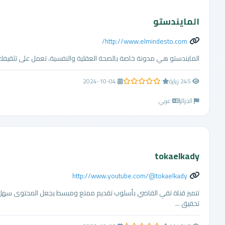
المايندستو
http://www.elmindesto.com/
المايندستو هي مدونة خاصة بالصحة العقلية والنفسية، تعمل على تثقيفك و
245 زيارة
2024-10-04
0.0 من 5 نجوم
الجزائر
عربي
tokaelkady
http://www.youtube.com/@tokaelkady
تتميز قناة تقي القاضي بأسلوب تقديم ممتع ومبسط يجعل المحتوى سهل 
تحقيق ...