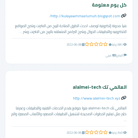
كل يوم معلومة
http://kulayawmmaelumuh.blogspot.com/
هيا مدونة إلكترونية لوصف احدث الطرق المتاحة للربح من الانترنت وشرح المواقع
الالكترونيه والتطبيقات الجوال وشرح البرامج المتعلقه بالربح من الانترنت وشر ...
0.0 من 5 نجوم
681 زيارة
2022-06-08
اليمن
عربي
العالمي تك alalmei-tech
http://www.alalmei-tech.xyz
العالمي تك alalmei-tech هوا موقع يقدم الخدمات التقنيه والتطبيقات وغيرها
كثير مثل تعليم الخطوات الصحيحة لتشغيل التطبيقات المميزه والألعاب المميزة والم
...
0.0 من 5 نجوم
640 زيارة
2022-06-06