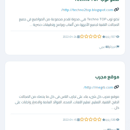
http://techno2top.blogspot.com/
تكنو توب Techno TOP هي مدونة تقدم مجموعة من المواضيع في جميع
المجالات التقنية لجميع الأجهزة من ألعاب وبرامج وتطبيقات حصرية ...
0.0 من 5 نجوم
557 زيارة
2022-01-24
الجزائر
عربي
موقع مجرب
http://megrb.com/
موقع مجرب كل شىء بناء على تجارب الناس فى كل ما يخصك من المجالات
الطبخ, التقنية, التعليم, تعليم اللغات, الصحه, الفوائد العامة والاضرار واجابات على
كل ...
0.0 من 5 نجوم
530 زيارة
2022-01-15
مصر
عربي