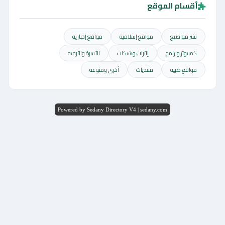
أقسام الموقع
نشر مواضيع
مواقع إسلامية
مواقع إخباريه
كمبيوتر وبرامج
إنترنت وشبكات
الأسرة والترفيه
مواقع طبيه
منتديات
أخرى ومنوعه
Powered by Sedany Directory V4 | sedany.com