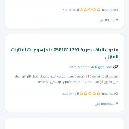
0.0 من 5 نجوم
538 زيارة
2022-08-06
اليمن
عربي
مندوب الياف بصرية stc 0581811793 | هوم نت للانترنت
المنزلي
http://home-delegate.com
مندوب الياف بصرية STC خدمة تأسيس الألياف البصرية مجانا اتصل الأن او راسلنا
على تطبيق الواتساب 0581811793 اسرع انترنت في المملكة ...
0.0 من 5 نجوم
642 زيارة
2022-07-12
السعودية
عربي