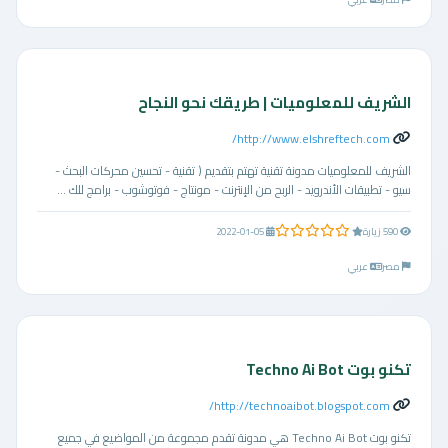
الشريف للمعلوميات | طريقك نحو النجاح
http://www.elshreftech.com/
الشريف للمعلوميات مدونة تقنية تهتم بتقديم ( تقنية - تحسين محركات البحث -
سيو - تطبيقات الأندرويد - الربح من الإنترنت - مونتاج - فوتوشوب - برامج للك ...
0.0 من 5 نجوم
590 زيارة
2022-01-05
مصر
عربي
تكنو بوت Techno Ai Bot
http://technoaibot.blogspot.com/
تكنو بوت Techno Ai Bot هي مدونة تقدم مجموعة من المواضيع في جميع