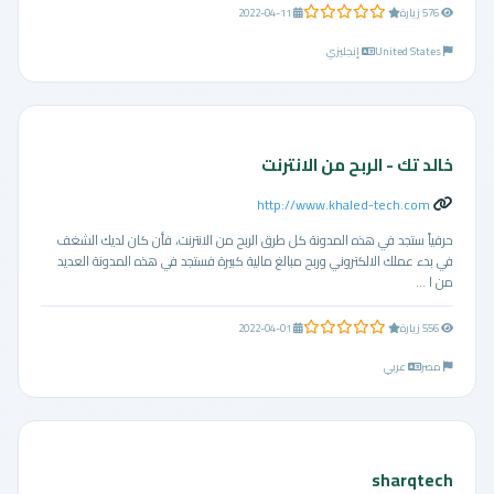
0.0 من 5 نجوم
576 زيارة
2022-04-11
United States
إنجليزي
خالد تك - الربح من الانترنت
http://www.khaled-tech.com
حرفياً ستجد في هذه المدونة كل طرق الربح من الانترنت، فأن كان لديك الشغف
في بدء عملك الالكتروني وربح مبالغ مالية كبيرة فستجد في هذه المدونة العديد
من ا ...
0.0 من 5 نجوم
556 زيارة
2022-04-01
مصر
عربي
sharqtech