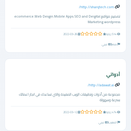
http://sharqtech.com/
تصميم مواقع.ecommerce.Web Desgin.Mobile Apps.SEO and Deigital
Marketing.wordpress
0.0 من 5 نجوم
514 زيارة
2022-03-26
مصر
عربي
أدواتي
http://adawat.ai/
مجموعة من أدوات وتطبيقات الويب المفيدة والتي تساعدك في انجاز اعمالك
بسرعة وسهولة
0.0 من 5 نجوم
474 زيارة
2022-03-12
المغرب
عربي