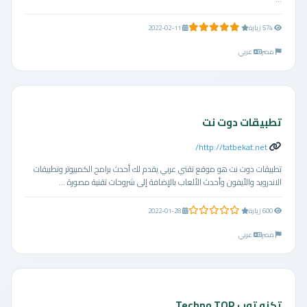
5.0 من 5 نجوم
574 زيارة
2022-02-11
مصر
عربي
تطبيقات دوت نت
http://tatbekat.net/
تطبيقات دوت نت هو موقع تقني عربي يقدم لك أحدث برامج الكمبيوتر وتطبيقات
الاندرويد والأيفون وأحدث الألعاب بالإضافة إلى شروحات تقنية مصورة ...
0.0 من 5 نجوم
600 زيارة
2022-01-28
مصر
عربي
تكنو توب Techno TOP