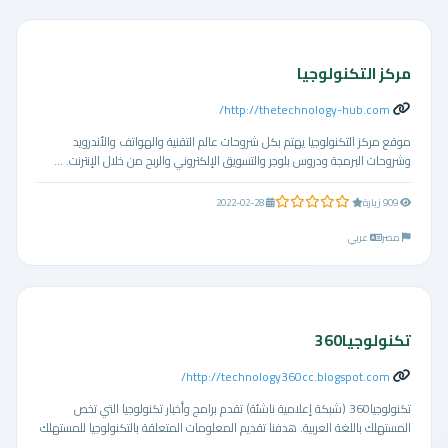
مركز التكنولوجيا
http://thetechnology-hub.com/
موقع مركز التكنولوجيا يهتم بكل شروحات عالم التقنية والهواتف والأندرويد
وشروحات البرمجة ودروس بلوجر والتسويق الإلكتروني والربح من خلال الإنترنت. ...
0.0 من 5 نجوم
909 زيارة
2022-02-28
مصر
عربي
تكنولوجيا360
http://technology360cc.blogspot.com/
تكنولوجيا360 (شبكة إعلامية ناشئة) تقدم برامج وأخبار تكنولوجيا التي تخص
المستهلك باللغة العربية. هدفنا تقديم المعلومات المتعلقة بالتكنولوجيا للمستهلك
...