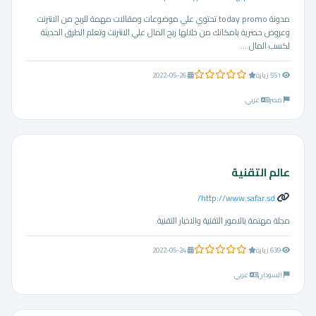
مدونة today promo تحتوي علي موضوعات ومقالات مهمة للربح من الانترنت
وعروض حصرية بامكانك من خلالها ربح المال علي الانترنت وتعلم الطرق الحديثة
لكسب المال ...
0.0 من 5 نجوم
551 زيارة
2022-05-26
مصر
عربي
عالم التقنية
http://www.safar.sd/
مجلة مهتمة بالامور التقنية والاخبار التقنية.
0.0 من 5 نجوم
639 زيارة
2022-05-24
السودان
عربي