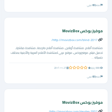
مصر
عربي
موفيز بوكس MovizBox
http://movizbox.com/blind-2017/
مشاهدة أفلام, مشاهدة أونلاين, مشاهدة أفلام مترجمة, مشاهدة مباشرة,
تحميل فيلم, موفيزبوكس, موقع عربي لمشاهدة الأفلام العربية والأجنبية بمختلف
جنسياته ...
0.0 من 5 نجوم
999 زيارة
2017-11-27
مصر
عربي
موفيز بوكس MovizBox
http://movizbox.com/devdas-2002/