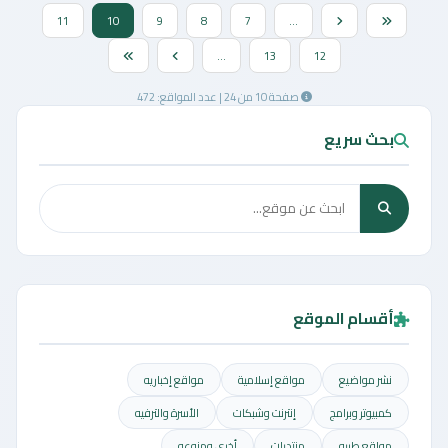
11
10
9
8
7
...
...
13
12
صفحة 10 من 24 | عدد المواقع: 472
بحث سريع
أقسام الموقع
نشر مواضيع
مواقع إسلامية
مواقع إخباريه
كمبيوتر وبرامج
إنترنت وشبكات
الأسرة والترفيه
مواقع طبيه
منتديات
أخرى ومنوعه