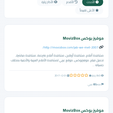
الأحدث
الأقدم
الأكثر زيارة
الأعلى تقييماً
موفيز بوكس MovizBox
http://movizbox.com/jab-we-met-2007/
مشاهدة أفلام, مشاهدة أونلاين, مشاهدة أفلام مترجمة, مشاهدة مباشرة,
تحميل فيلم, موفيزبوكس, موقع عربي لمشاهدة الأفلام العربية والأجنبية بمختلف
جنسياته ...
0.0 من 5 نجوم
845 زيارة
2017-12-01
مصر
عربي
موفيز بوكس MovizBox