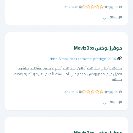
0.0 من 5 نجوم
819 زيارة
2017-12-01
مصر
عربي
موفيز بوكس MovizBox
http://movizbox.com/the-prestige-2006/
مشاهدة أفلام, مشاهدة أونلاين, مشاهدة أفلام مترجمة, مشاهدة مباشرة,
تحميل فيلم, موفيزبوكس, موقع عربي لمشاهدة الأفلام العربية والأجنبية بمختلف
جنسياته ...
0.0 من 5 نجوم
823 زيارة
2017-11-27
مصر
عربي
موفيز بوكس MovizBox