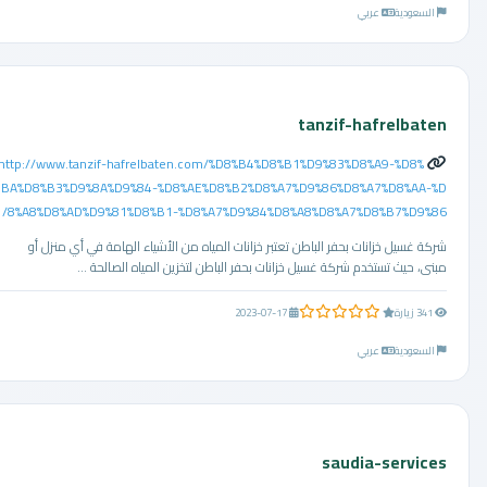
السعودية
عربي
tanzif-hafrelbaten
http://www.tanzif-hafrelbaten.com/%D8%B4%D8%B1%D9%83%D8%A9-%D8%
BA%D8%B3%D9%8A%D9%84-%D8%AE%D8%B2%D8%A7%D9%86%D8%A7%D8%AA-%D
8%A8%D8%AD%D9%81%D8%B1-%D8%A7%D9%84%D8%A8%D8%A7%D8%B7%D9%86/
شركة غسيل خزانات بحفر الباطن تعتبر خزانات المياه من الأشياء الهامة في أي منزل أو
مبنى، حيث تستخدم شركة غسيل خزانات بحفر الباطن لتخزين المياه الصالحة ...
0.0 من 5 نجوم
341 زيارة
2023-07-17
السعودية
عربي
saudia-services