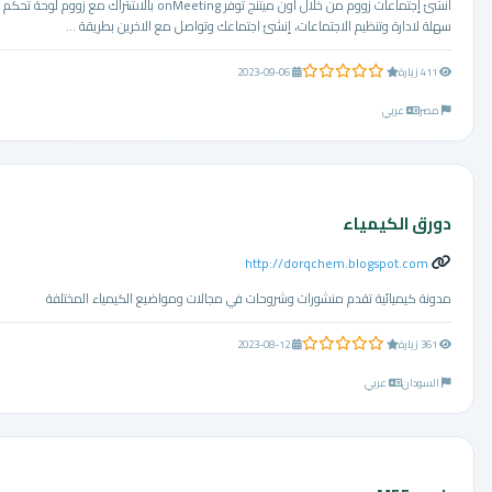
أنشئ إجتماعات زووم من خلال أون ميتنج توفر onMeeting بالاشتراك مع زووم لوحة تحكم
سهلة لادارة وتنظيم الاجتماعات، إنشئ اجتماعك وتواصل مع الاخرين بطريقة ...
0.0 من 5 نجوم
411 زيارة
2023-09-06
مصر
عربي
دورق الكيمياء
http://dorqchem.blogspot.com
مدونة كيميائية تقدم منشورات وشروحات في مجالات ومواضيع الكيمياء المختلفة
0.0 من 5 نجوم
361 زيارة
2023-08-12
السودان
عربي