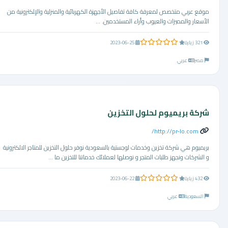
موقع عربي متخصص لمعرفة كافة تفاصيل الأجهزة الكهربائية والمنزلية والإلكترونية من
الأسعار والمميزات والعيوب وأراء المستخدمين. ...
0.0 من 5 نجوم
321 زيارة
2023-06-25
مصر
عربي
شركة بريميوم لحلول التخزين
http://pr-lo.com/
بريميوم هي شركة تخزين وخدمات لوجستية بالسعودية نوفر حلول التخزين للمتاجر الالكترونية
و الشركات ونجهز طلبات المتجر و نوصلها لعملائك خدماتنا للتخزين ما ...
0.0 من 5 نجوم
432 زيارة
2023-06-22
السعودية
عربي