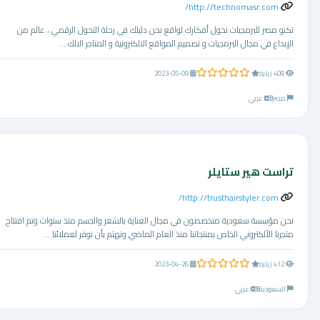
http://technomasr.com/
تكنو مصر للبرمجيات نحول أفكارك لواقع نحن دليلك في رحلة التحول الرقمي ، عالم من
الإبداع في مجال البرمجيات و تصميم المواقع الالكترونية و المتاجر الالك ...
0.0 من 5 نجوم
408 زيارة
2023-05-09
مصر
عربي
تراست هير ستايلر
http://trusthairstyler.com/
نحن مؤسسة سعودية متخصصون في مجال العناية بالشعر والجسم منذ سنوات وتم افتتاح
متجرنا الألكتروني الخاص بمنتجاتنا منذ العام الماضي ونهتم بأن نوفر لعملائنا ...
0.0 من 5 نجوم
412 زيارة
2023-04-26
السعودية
عربي