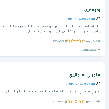
رمز الطيب
http://rmzalteeb.com
نجلب لكم أطيب وأنقى وأرقى الطيب تميزنا هو تميزك متجر رمز الطيب لبيع أجود أنواع المسك
والعود والبخور والعطور من أفضل وارقى الانواع عطور بجودة عالية ...
0.0 من 5 نجوم
348 زيارة
2023-06-09
السعودية
عربي
متجر بي أف جاليري
http://bf-gallery.com/
متجر بي اف جاليري يقدم منتجات العناية بالبشرة والشعر و اجود أنواع العطور والمكياج
0.0 من 5 نجوم
314 زيارة
2023-05-31