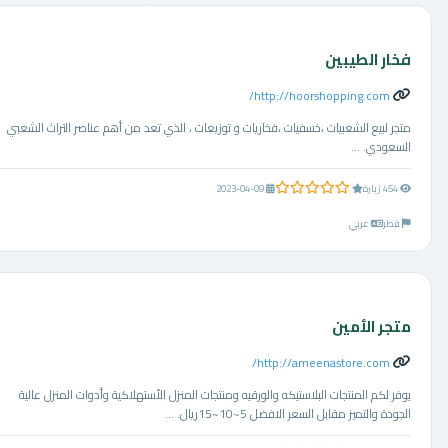
فخار الطيبين
http://hoorshopping.com/
متجر لبيع الشعبيات ،خسفيات ،فخاريات و توزيعات ، الذي تعد من أهم عناصر التراث الشعبي
السعودي. ...
0.0 من 5 نجوم
454 زيارة
2023-04-09
قطر
عربي
متجر الأمين
http://ameenastore.com/
يوفر لكم المنتجات البلاستيكه والورقيه ومنتجات المنزل الأستهلاكية وأدوات المنزل ‎عالية
الجودة والتميز مقابل السعر الافضل 5~10~15ريال. ...