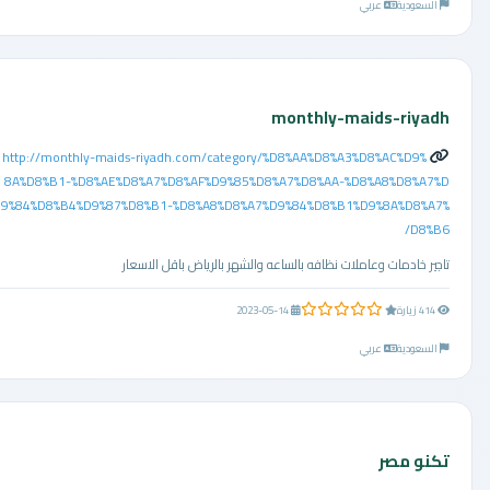
السعودية
عربي
monthly-maids-riyadh
http://monthly-maids-riyadh.com/category/%D8%AA%D8%A3%D8%AC%D9%
8A%D8%B1-%D8%AE%D8%A7%D8%AF%D9%85%D8%A7%D8%AA-%D8%A8%D8%A7%D
9%84%D8%B4%D9%87%D8%B1-%D8%A8%D8%A7%D9%84%D8%B1%D9%8A%D8%A7%
D8%B6/
تاجير خادمات وعاملات نظافه بالساعه والشهر بالرياض باقل الاسعار
0.0 من 5 نجوم
414 زيارة
2023-05-14
السعودية
عربي
تكنو مصر