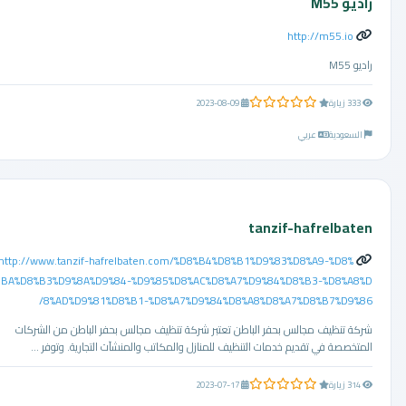
راديو M55
http://m55.io
راديو M55
0.0 من 5 نجوم
333 زيارة
2023-08-09
السعودية
عربي
tanzif-hafrelbaten
http://www.tanzif-hafrelbaten.com/%D8%B4%D8%B1%D9%83%D8%A9-%D8%
BA%D8%B3%D9%8A%D9%84-%D9%85%D8%AC%D8%A7%D9%84%D8%B3-%D8%A8%D
8%AD%D9%81%D8%B1-%D8%A7%D9%84%D8%A8%D8%A7%D8%B7%D9%86/
شركة تنظيف مجالس بحفر الباطن تعتبر شركة تنظيف مجالس بحفر الباطن من الشركات
المتخصصة في تقديم خدمات التنظيف للمنازل والمكاتب والمنشآت التجارية. وتوفر ...
0.0 من 5 نجوم
314 زيارة
2023-07-17