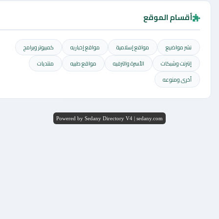
أقسام الموقع
نشر مواضيع
مواقع إسلامية
مواقع إخباريه
كمبيوتر وبرامج
إنترنت وشبكات
الأسرة والترفيه
مواقع طبيه
منتديات
أخرى ومنوعه
Powered by Sedany Directory V4 | sedany.com