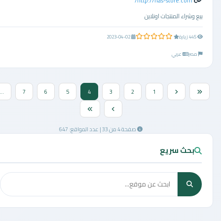
http://nas-store.com/
بيع وشراء المنتجات اونلاين
0.0 من 5 نجوم
445 زيارة
2023-04-02
مصر
عربي
...
7
6
5
4
3
2
1
صفحة 4 من 33 | عدد المواقع: 647
بحث سريع