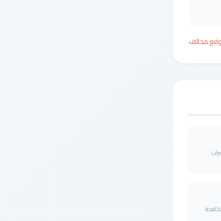
وقع مخالف
رات
مكافحة