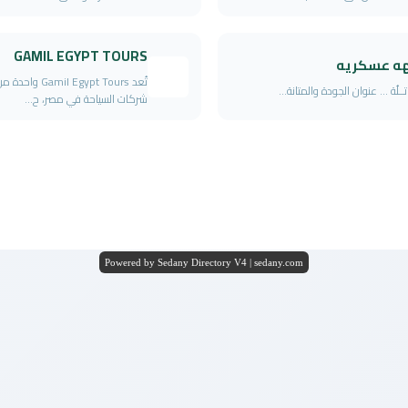
GAMIL EGYPT TOURS
هه عسكريه
تُعد amil Egypt Tours
ــلُة ... عنوان الجودة والمتانة...
شركات السياحة في مصر، ح...
Powered by Sedany Directory V4 | sedany.com