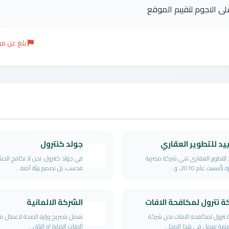
على النجوم لتقييم الموقع
بلغ عن م
د للتطوير العقاري
جولد كنترول
 للتطوير العقاري هي شركة مصرية
في جولد كنترول، نحن لا نكافح الحش
تأسست عام 2010، و...
فحسب، بل نصمم بيئة آمنة...
 نترول لمكافحة الافات
الشركة الالمانية
نترول لمكافحة الافات نحن شركة
نعمل بتصريح وزارة الصحة لاعمال 
ة نعمل فى هذا المجا...
الافات الضارة او الناق...