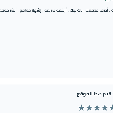
رانك , أضف موقعك , باك لينك , أرشفة سريعة , إشهار مواقع , أنشر موق
قيم هذا الموقع
★
★
★
★