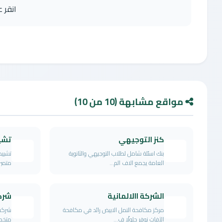
انقر 
مواقع مشابهة (10 من 10)
كنز التوجيهي
تشيي
بنك اسئلة شامل لطلاب التوجيهي والثانوية
تشييد
العامة يجمع الاف الم...
متميزة 
الشركة االالمانية
شركة
مركز مكافحة النمل الابيض رائد في مكافحة
شركة 
الآفات نوفر حلولًا ف...
متخصص