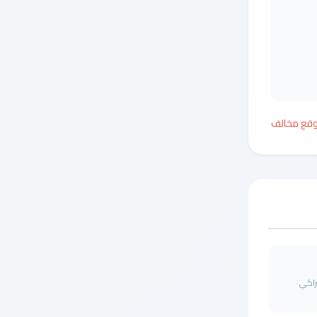
وقع مخالف
راكي