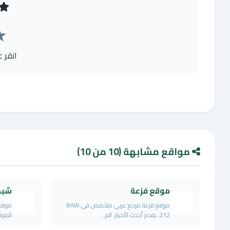
★
انقر 
مواقع مشابهة (10 من 10)
موقع فزعة
شبكة
موقع فزعة مرجع عربي متخصص في BAW
موقع 
212، يقدم أحدث الأخبار، الم...
الموث