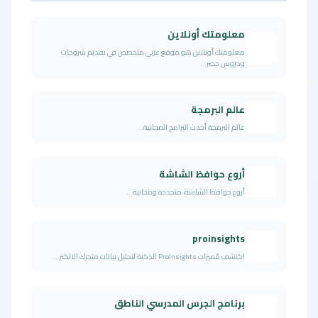
معلومتك أونلاين
معلومتك أونلاين هو موقع عربي متخصص في تقديم شروحات
ودروس حصر...
عالم البرمجة
عالم البرمجة أحدث البرامج المجانية...
أروع حوافظ الشاشة
أروع حوافظ الشاشة، متجددة ومجانية...
proinsights
اكتشف مُميزات ProInsights الذكية لتحليل بيانات متجرك الالكتر...
برنامج الجرس المدرسي الناطق