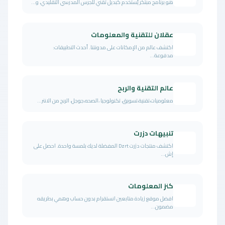
هو برنامج مبتكر يُستخدم كبديل تقني للجرس المدرسي التقليدي، و...
عقلان للتقنية والمعلومات
اكتشف عالم من الإمكانات على مدونتنا. أحدث التطبيقات:
مدفوعة...
عالم التقنية والربح
معلوميات،تقنية،تسويق، تكنولوجيا ،الصحه،جوجل، الربح من الانتر...
تنبيهات دزرت
اكتشف منتجات دزرت Dzrt المفضلة لديك بلمسة واحدة. احصل على
إش...
كنز المعلومات
افضل موقع زيادة متابعين انستقرام بدون حساب وهمي بطريقه
مضمون...