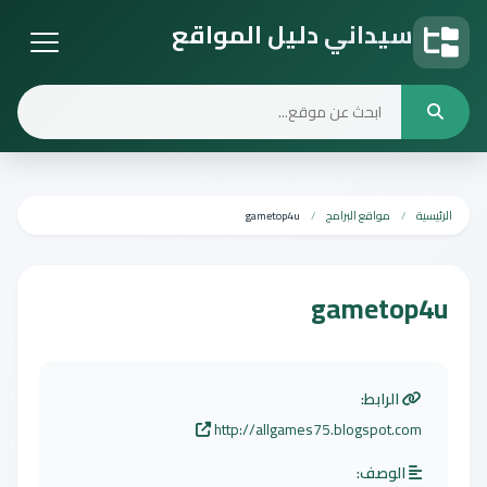
سيداني دليل المواقع
دليل المواقع
الرئيسية
مواقع البرامج
gametop4u
gametop4u
الرابط:
http://allgames75.blogspot.com
الوصف: