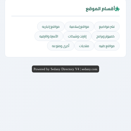
أقسام الموقع
نشر مواضيع
مواقع إسلامية
مواقع إخباريه
كمبيوتر وبرامج
إنترنت وشبكات
الأسرة والترفيه
مواقع طبيه
منتديات
أخرى ومنوعه
Powered by Sedany Directory V4 | sedany.com