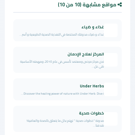
مواقع مشابهة (10 من 10)
غذاء و ضياء
غذاء و ضياء مدونتك المختصة في التغذية الصحية الطبيعية و أسر...
المركز لعلاج الإدمان
نحن مركز مرخص ومعتمد تأسس في عام 2010، ومهمته الأساسية
هي عل...
Under Herbs
Discover the healing power of nature with Under Herb. Dive i...
خطوات صحية
مدونة "خطوات صحية " تهتم بكل ما يتعلق بالصحة والعافية!
هدفنا...