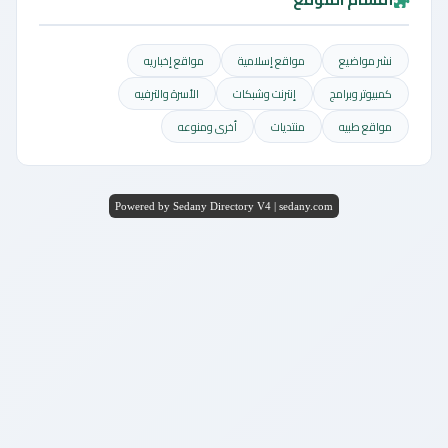
نشر مواضيع
مواقع إسلامية
مواقع إخباريه
كمبيوتر وبرامج
إنترنت وشبكات
الأسرة والترفيه
مواقع طبيه
منتديات
أخرى ومنوعه
Powered by Sedany Directory V4 | sedany.com