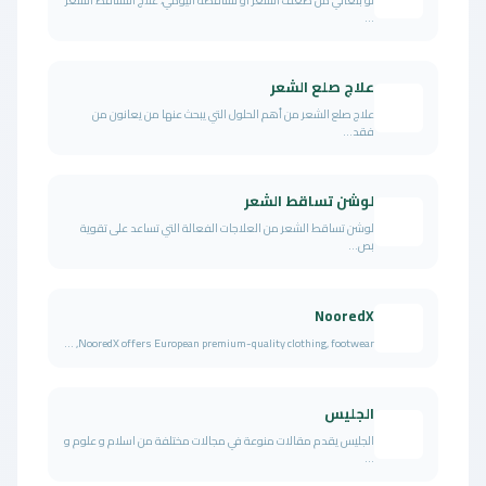
لو بتعاني من ضعف الشعر أو تساقطه اليومي، علاج التساقط الشعر
...
علاج صلع الشعر
علاج صلع الشعر من أهم الحلول التي يبحث عنها من يعانون من
فقد...
لوشن تساقط الشعر
لوشن تساقط الشعر من العلاجات الفعالة التي تساعد على تقوية
بص...
NooredX
NooredX offers European premium-quality clothing, footwear, ...
الجليس
الجليس يقدم مقالات منوعة في مجالات مختلفة من اسلام و علوم و
...