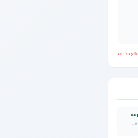
وقع مخالف
رقة
 في