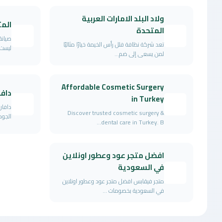
ولاد البلد الامارات العربية
المث
المتحدة
صيانة
تعد شركة نظافة فلل رأس الخيمة خيارًا مثاليًا
ليست 
لمن يسعى إلى ضم...
Affordable Cosmetic Surgery
دافا
in Turkey
دافان
Discover trusted cosmetic surgery &
الجودة
dental care in Turkey. B...
افضل متجر عود وعطور اونلاين
في السعودية
متجر فيقابس افضل متجر عود وعطور اونلاين
في السعودية بخصومات ...