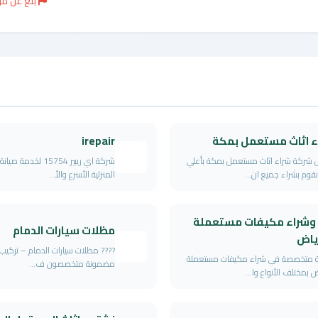
بلغ عن م
ء اثاث مستعمل بمكة
irepair
شركة شراء اثاث مستعمل بمكة بأعلي
شركة اي ريبير 15754 لخدمة
قوم بشراء جميع ان...
المنزلية الأسرع والأ...
 وشراء مكيفات مستعملة
مظلات سيارات الدمام
رياض
???? مظلات سيارات الدمام – تركيب 
 متخصصة في شراء مكيفات مستعملة
مضمونة متخصصون ف...
ض بمختلف الأنواع وا...