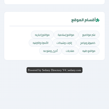
أقسام الموقع
نشر مواضيع
مواقع إسلامية
مواقع إخباريه
كمبيوتر وبرامج
إنترنت وشبكات
الأسرة والترفيه
مواقع طبيه
منتديات
أخرى ومنوعه
Powered by Sedany Directory V4 | sedany.com