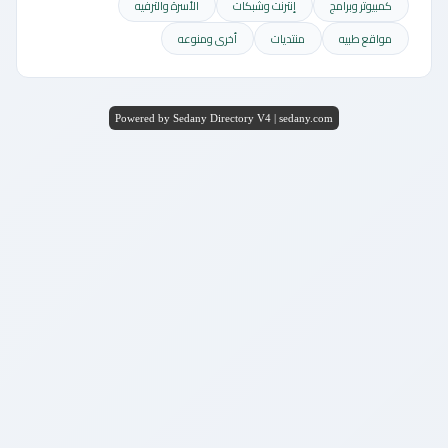
كمبيوتر وبرامج
إنترنت وشبكات
الأسرة والترفيه
مواقع طبيه
منتديات
أخرى ومنوعه
Powered by Sedany Directory V4 | sedany.com