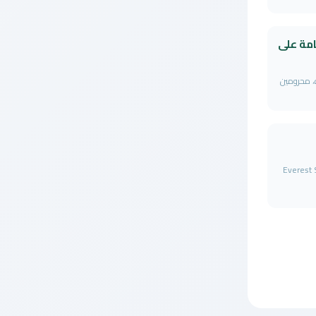
مة على
، محرومين
Everest 