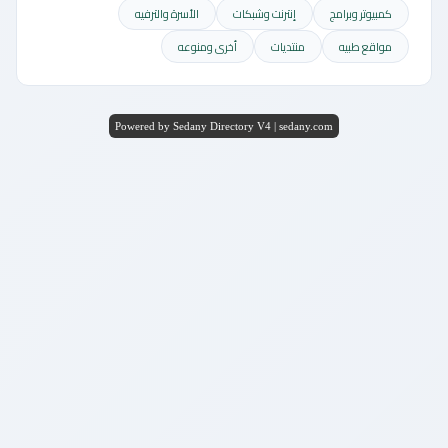
كمبيوتر وبرامج
إنترنت وشبكات
الأسرة والترفيه
مواقع طبيه
منتديات
أخرى ومنوعه
Powered by Sedany Directory V4 | sedany.com