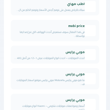
اطلب مهني
سباك بالرياض يعمل على توفير أرخص الأسعار وتوفير الكثير من ال...
mobi price
في هذا المقال سوف نستعرض أحدث الهواتف التي تم إصدارها
بواسطة...
موبي برايس
احدث الموبايلات – احدث انواع الموبايلات عرض 1–12 من أصل 492 ...
موبي برايس
ما هو موبي برايس Mobzella موبي برايس موقع اسعار الموبايلات
ف...
موبي برايس
أسعار ومواصفات موبايلات شاومي – Xiaomi انواع موبايلات
شاومي ...