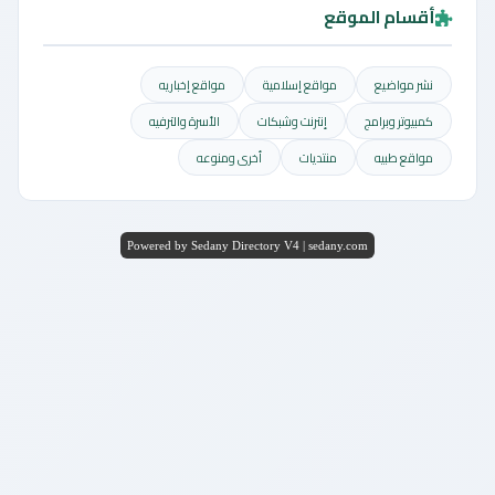
أقسام الموقع
نشر مواضيع
مواقع إسلامية
مواقع إخباريه
كمبيوتر وبرامج
إنترنت وشبكات
الأسرة والترفيه
مواقع طبيه
منتديات
أخرى ومنوعه
Powered by Sedany Directory V4 | sedany.com