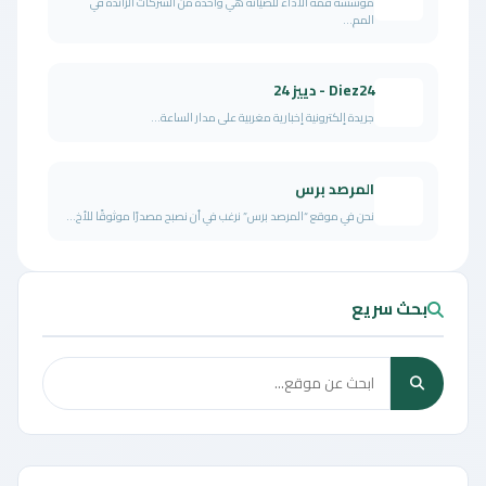
مؤسسة قمة الأداء للصيانة هي واحدة من الشركات الرائدة في
المم...
Diez24 - دييز 24
جريدة إلكترونية إخبارية مغربية على مدار الساعة...
المرصد برس
نحن في موقع “المرصد برس” نرغب في أن نصبح مصدرًا موثوقًا للأخ...
بحث سريع