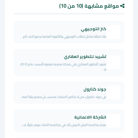
مواقع مشابهة (10 من 10)
كنز التوجيهي
بنك اسئلة شامل لطلاب التوجيهي والثانوية العامة يجمع الاف الم...
تشييد للتطوير العقاري
تشييد للتطوير العقاري هي شركة مصرية متميزة تأسست عام 2010،
و...
جولد كنترول
في جولد كنترول، نحن لا نكافح الحشرات فحسب، بل نصمم بيئة آمنة...
الشركة االالمانية
مركز مكافحة النمل الابيض رائد في مكافحة الآفات نوفر حلولًا ف...