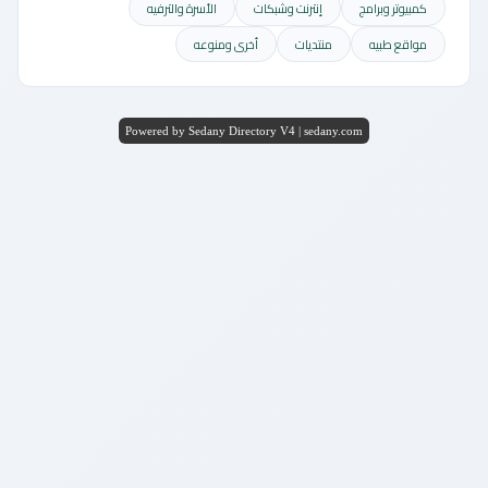
كمبيوتر وبرامج
إنترنت وشبكات
الأسرة والترفيه
مواقع طبيه
منتديات
أخرى ومنوعه
Powered by Sedany Directory V4 | sedany.com