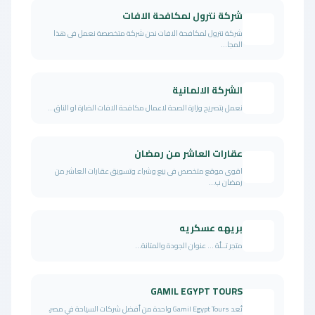
شركة نترول لمكافحة الافات
شركة نترول لمكافحة الافات نحن شركة متخصصة نعمل فى هذا
المجا...
الشركة الالمانية
نعمل بتصريح وزارة الصحة لاعمال مكافحة الافات الضارة او الناق...
عقارات العاشر من رمضان
اقوى موقع متخصص فى بيع وشراء وتسويق عقارات العاشر من
رمضان ب...
بريهه عسكريه
متجر تــلُة ... عنوان الجودة والمتانة...
GAMIL EGYPT TOURS
تُعد Gamil Egypt Tours واحدة من أفضل شركات السياحة في مصر،