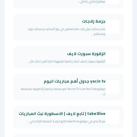
موقع إخباري رياضي...
جزمة زلاجات
متجر سكيت ويل بايت متخصصون في بيع السكيت و سكيت بورد
ومستلزم...
الزقورة سبورت لايف
الزقورة سبورت لايف اخبار رياضية ترفيهية اخبار الفن اخبار عال...
yacin tv جدول أهم مباريات اليوم
موقع Yacine TV Live YouTube هو منصة رياضية إلكترونية مخصصة
ل...
tabe3live | تابع لايف | الاسطورة لبث المباريات
مرحبًا بكم في موقع taba3live (تابع لايف)، المنصة الرائدة في ...