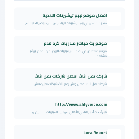
افضل موقع لبيع تيشيرتات الاندية
متجر متخصص في بيع التيشيرتات الرياضيه و البلوفرات والطباعه ح...
موقع بث مباشر مباريات كره قدم
موقع متخصص في بث مباشر مباريات اليوم لكرة القدم، يوفّر
مشاهد...
شركة نقل اثاث افضل شركات نقل اثاث
شركات نقل اثاث افضل ونش رفع اثاث شركات نقل عفش...
http://www.ahlyvoice.com
تابع أحدث أخبار النادي الأهلي، مواعيد المباريات، اللاعبين، و...
kora Report