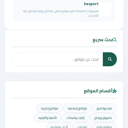
hesport
هسبورت | Hesport هو موقع رياضي متكامل يوفر لعشاق كرة
القدم ت...
بحث سريع
أقسام الموقع
نشر مواضيع
مواقع إسلامية
مواقع إخباريه
كمبيوتر وبرامج
إنترنت وشبكات
الأسرة والترفيه
مواقع طبيه
منتديات
أخرى ومنوعه