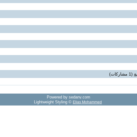
ة
(1 مشاركات)
Powered by sedany.com
Lightweight Styling ©
Elias Mohammed