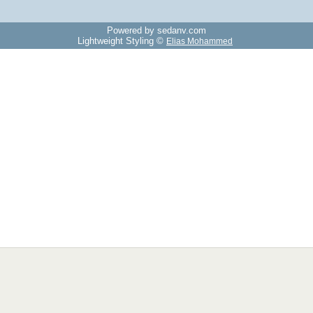
Powered by sedany.com
Lightweight Styling ©
Elias Mohammed