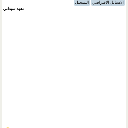
الاستايل الافتراضي
التسجيل
معهد سيداني