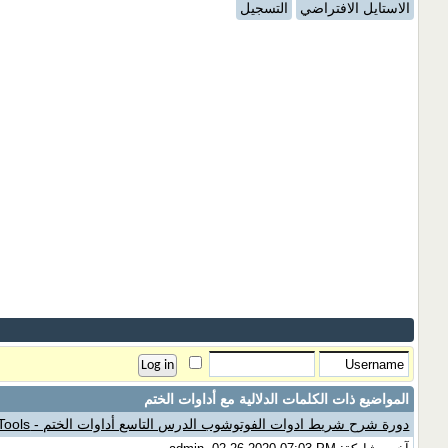
الاستايل الافتراضي
التسجيل
المواضيع ذات الكلمات الدلالية مع
أداوات الختم
دورة شرح شريط ادوات الفوتوشوب الدرس التاسع أداوات الختم - Stamp Tools - ادوآت الستامب