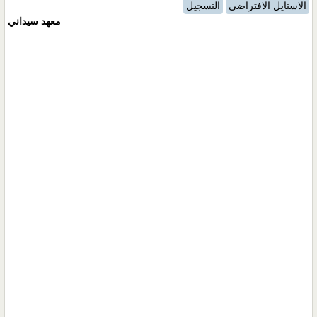
الاستايل الافتراضي
التسجيل
معهد سيداني