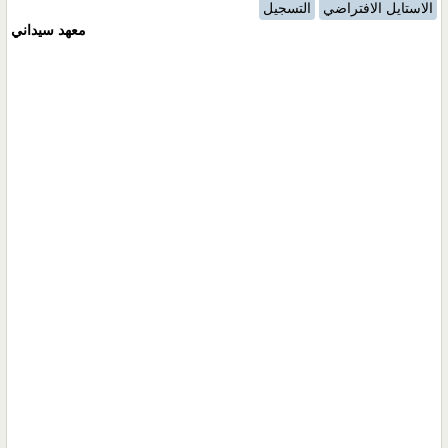
الاستايل الافتراضي
التسجيل
معهد سيداني