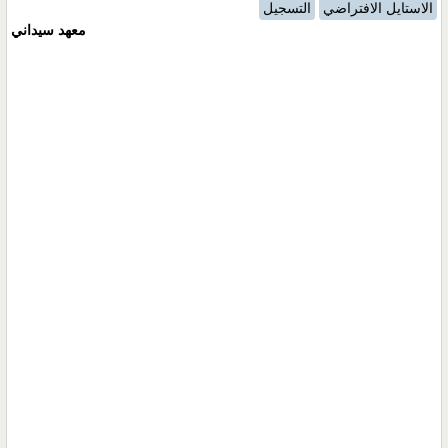
الاستايل الافتراضي
التسجيل
معهد سيداني