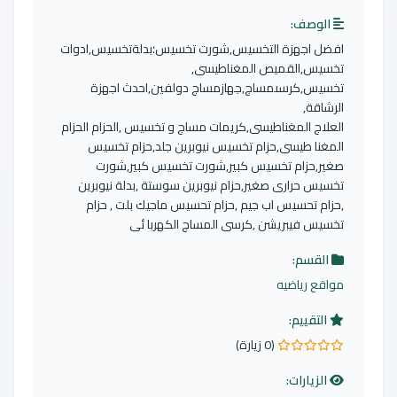
الوصف:
افضل اجهزة التخسيس,شورت تخسيس؛بدلةتخسيس,ادوات
تخسيس,القميص المغناطيسى,
تخسيس,كرسىمساج,جهازمساج دولفين,احدث اجهزة
الرشاقة,
العلاج المغناطيسى,كريمات مساج و تخسيس ,الحزام الحزام
المغنا طيسى,حزام تخسيس نيوبرين جلد,حزام تخسيس
صغير,حزام تخسيس كبير,شورت تخسيس كبير,شورت
تخسيس حرارى صغير,حزام نيوبرين سوستة ,بدلة نيوبرين
,حزام تحسيس اب جيم ,حزام تحسيس ماجيك بلت , حزام
تخسيس فيبريشن ,كرسى المساج الكهربا ئى
القسم:
مواقع رياضيه
التقييم:
(0 زيارة)
0.0 من 5 نجوم
الزيارات: