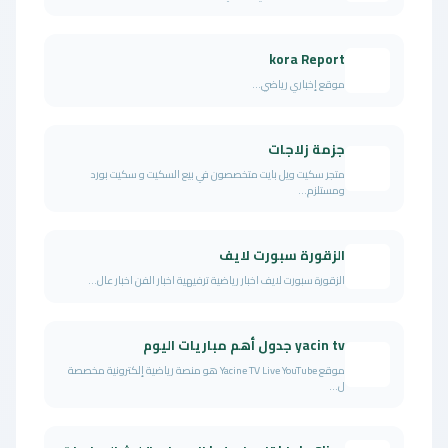
kora Report
موقع إخباري رياضي...
جزمة زلاجات
متجر سكيت ويل بايت متخصصون في بيع السكيت و سكيت بورد
ومستلزم...
الزقورة سبورت لايف
الزقورة سبورت لايف اخبار رياضية ترفيهية اخبار الفن اخبار عال...
yacin tv جدول أهم مباريات اليوم
موقع Yacine TV Live YouTube هو منصة رياضية إلكترونية مخصصة
ل...