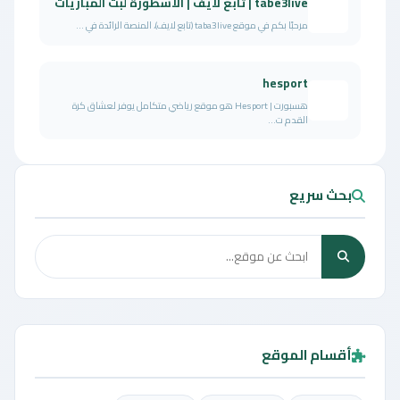
tabe3live | تابع لايف | الاسطورة لبث المباريات
مرحبًا بكم في موقع taba3live (تابع لايف)، المنصة الرائدة في ...
hesport
هسبورت | Hesport هو موقع رياضي متكامل يوفر لعشاق كرة
القدم ت...
بحث سريع
أقسام الموقع